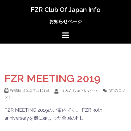
コ
FZR Club Of Japan Info
ン
テ
お知らせページ
ン
ツ
へ
ス
キ
ッ
プ
FZR MEETING 2019
投稿日:
2019年1月21日
うみんちゅらいだ～♪
5件のコメ
ント
FZR MEETING 2019のご案内です。 FZR 30th
anniversaryを機に始まった全国のF […]