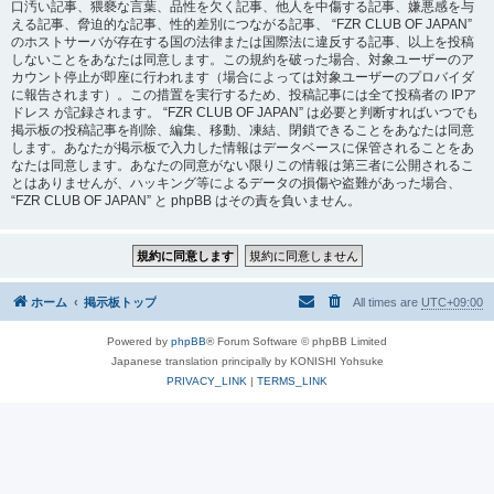
口汚い記事、猥褻な言葉、品性を欠く記事、他人を中傷する記事、嫌悪感を与
える記事、脅迫的な記事、性的差別につながる記事、 “FZR CLUB OF JAPAN”
のホストサーバが存在する国の法律または国際法に違反する記事、以上を投稿
しないことをあなたは同意します。この規約を破った場合、対象ユーザーのア
カウント停止が即座に行われます（場合によっては対象ユーザーのプロバイダ
に報告されます）。この措置を実行するため、投稿記事には全て投稿者の IPア
ドレス が記録されます。 “FZR CLUB OF JAPAN” は必要と判断すればいつでも
掲示板の投稿記事を削除、編集、移動、凍結、閉鎖できることをあなたは同意
します。あなたが掲示板で入力した情報はデータベースに保管されることをあ
なたは同意します。あなたの同意がない限りこの情報は第三者に公開されるこ
とはありませんが、ハッキング等によるデータの損傷や盗難があった場合、
“FZR CLUB OF JAPAN” と phpBB はその責を負いません。
ホーム
掲示板トップ
All times are
UTC+09:00
Powered by
phpBB
® Forum Software © phpBB Limited
Japanese translation principally by KONISHI Yohsuke
PRIVACY_LINK
|
TERMS_LINK