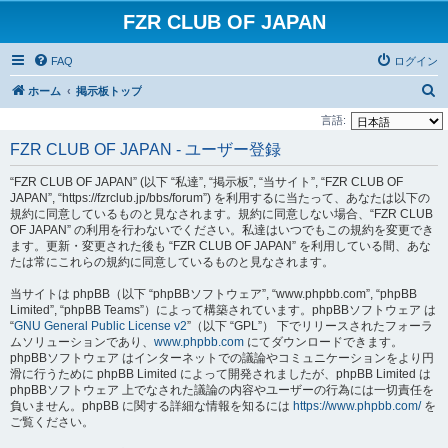
FZR CLUB OF JAPAN
FAQ
ログイン
検
ホーム
掲示板トップ
索
言語:
FZR CLUB OF JAPAN - ユーザー登録
“FZR CLUB OF JAPAN” (以下 “私達”, “掲示板”, “当サイト”, “FZR CLUB OF
JAPAN”, “https://fzrclub.jp/bbs/forum”) を利用するに当たって、あなたは以下の
規約に同意しているものと見なされます。規約に同意しない場合、“FZR CLUB
OF JAPAN” の利用を行わないでください。私達はいつでもこの規約を変更でき
ます。更新・変更された後も “FZR CLUB OF JAPAN” を利用している間、あな
たは常にこれらの規約に同意しているものと見なされます。
当サイトは phpBB（以下 “phpBBソフトウェア”, “www.phpbb.com”, “phpBB
Limited”, “phpBB Teams”）によって構築されています。phpBBソフトウェア は
“
GNU General Public License v2
”（以下 “GPL”） 下でリリースされたフォーラ
ムソリューションであり、
www.phpbb.com
にてダウンロードできます。
phpBBソフトウェア はインターネットでの議論やコミュニケーションをより円
滑に行うために phpBB Limited によって開発されましたが、phpBB Limited は
phpBBソフトウェア 上でなされた議論の内容やユーザーの行為には一切責任を
負いません。phpBB に関する詳細な情報を知るには
https://www.phpbb.com/
を
ご覧ください。