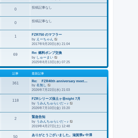
記
投稿記事なし
事
0
投稿記事なし
0
FZR750 のマフラー
1
by
えーちゃん
最
2017年9月20日(水) 21:04
新
記
Re: 燃料ポンプ交換
事
69
by
しゅーまい
最
2025年8月13日(水) 07:25
新
記
事
記事
最新記事
Re: FZR40th anniversary meet…
361
by
名無し
最
2026年7月22日(水) 21:03
新
記
FZRシリーズ保土ヶ谷night 7月
事
118
by
うみんちゅらいだ～♪
最
2026年7月10日(金) 15:20
新
記
緊急告知
事
2
by
うみんちゅらいだ～♪
最
2019年4月27日(土) 12:48
新
記
ありがとうございました。滋賀県v 中澤
事
50