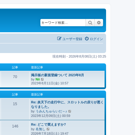
検索
詳細検索
ユーザー登録
ログイン
現在時刻 - 2026年8月08日(土) 03:25
記事
最新記事
掲示板の新規登録ついて 2023年8月
70
by
Nii
最
2023年8月11日(金) 10:57
新
記
事
記事
最新記事
Re: 炎天下の走行中に、スロットルの戻りが悪く
15
なりました。
by
うみんちゅらいだ～♪
最
2023年12月09日(土) 00:59
新
記
Re: どこで買えますか?
事
146
by
名無し
最
2026年7月18日(土) 19:47
新